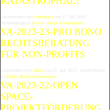
KATASTROPHAL?
in
der
Geschrieben von
e.stellmach
am
27. Juli 2023
.
freien
zu
Veröffentlicht in
Archiv
.
Keine Kommentare
Theaterarbeit
VA-2023-23-PRO BONO
VA-
2023-
RECHTSBERATUNG
24-
Kreativ,
FÜR NON-PROFITS
konstruktiv
oder
katastrophal?
Geschrieben von
admin
am
27. Juli 2023
. Veröffentlicht
zu
in
Archiv
.
Keine Kommentare
VA-2023-22-OPEN
VA-
2023-
SPACE-
23-
Pro
PROJEKTFÖRDERUNG
Bono