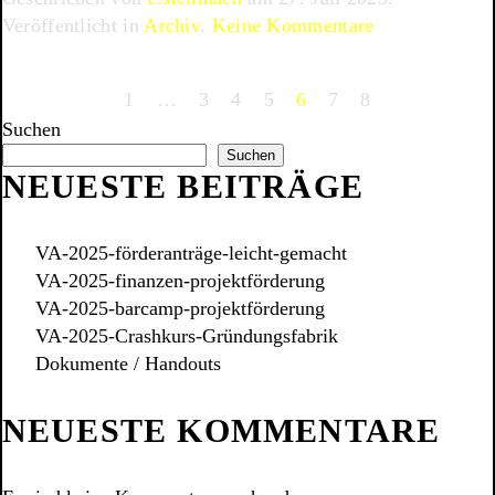
zu
Veröffentlicht in
Archiv
.
Keine Kommentare
VA-
2023-
1
…
3
4
5
6
7
8
20-
Suchen
Kultursponsor
Suchen
NEUESTE BEITRÄGE
VA-2025-förderanträge-leicht-gemacht
VA-2025-finanzen-projektförderung
VA-2025-barcamp-projektförderung
VA-2025-Crashkurs-Gründungsfabrik
Dokumente / Handouts
NEUESTE KOMMENTARE