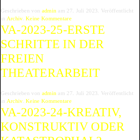
–
Geschrieben von
admin
am
27. Juli 2023
. Veröffentlicht
Studiomanage
zu
in
Archiv
.
Keine Kommentare
VA-2023-25-ERSTE
VA-
2023-
SCHRITTE IN DER
26-
Know
FREIEN
the
Rules
THEATERARBEIT
Geschrieben von
admin
am
27. Juli 2023
. Veröffentlicht
zu
in
Archiv
.
Keine Kommentare
VA-2023-24-KREATIV,
VA-
2023-
KONSTRUKTIV ODER
25-
Erste
Schritte