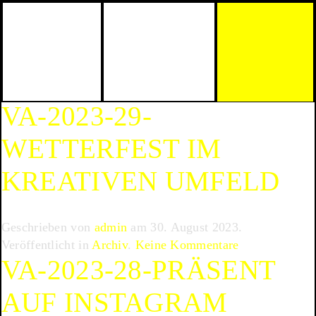
Skip to main content
VA-2023-29-
WETTERFEST IM
KREATIVEN UMFELD
Geschrieben von
admin
am
30. August 2023
.
zu
Veröffentlicht in
Archiv
.
Keine Kommentare
VA-2023-28-PRÄSENT
VA-
2023-
AUF INSTAGRAM
29-
Wetterfest