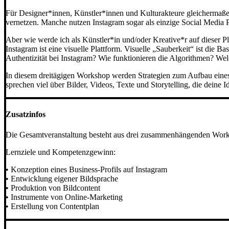
Für Designer*innen, Künstler*innen und Kulturakteure gleichermaßen 
vernetzen. Manche nutzen Instagram sogar als einzige Social Media P
Aber wie werde ich als Künstler*in und/oder Kreative*r auf dieser 
Instagram ist eine visuelle Plattform. Visuelle „Sauberkeit“ ist die
Authentizität bei Instagram? Wie funktionieren die Algorithmen? Welc
In diesem dreitägigen Workshop werden Strategien zum Aufbau eines 
sprechen viel über Bilder, Videos, Texte und Storytelling, die deine 
Zusatzinfos
Die Gesamtveranstaltung besteht aus drei zusammenhängenden Worksh
Lernziele und Kompetenzgewinn:
• Konzeption eines Business-Profils auf Instagram
• Entwicklung eigener Bildsprache
• Produktion von Bildcontent
• Instrumente von Online-Marketing
• Erstellung von Contentplan