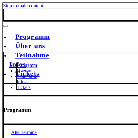
Skip to main content
Programm
Über uns
Teilnahme
Infos
Programm
Über uns
Tickets
Teilnahme
Infos
Tickets
Programm
Alle Termine