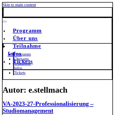
Skip to main content
Programm
Über uns
Teilnahme
Infos
Programm
Über uns
Tickets
Teilnahme
Infos
Tickets
Autor:
e.stellmach
VA-2023-27-Professionalisierung –
Studiomanagement