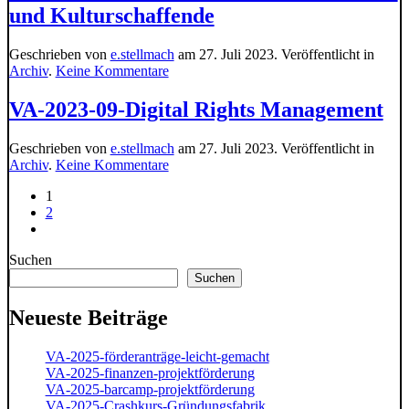
12-
und Kulturschaffende
LinkedIn
für
Einsteiger
Geschrieben von
e.stellmach
am
27. Juli 2023
. Veröffentlicht in
und
zu
Archiv
.
Keine Kommentare
Fortgeschrittene
VA-
2023-
VA-2023-09-Digital Rights Management
10-
LinkedIn
Geschrieben von
e.stellmach
am
27. Juli 2023
. Veröffentlicht in
für
zu
Archiv
.
Keine Kommentare
Künstler*innen
VA-
und
1
2023-
Kulturschaffende
2
09-
Digital
Rights
Suchen
Management
Suchen
Neueste Beiträge
VA-2025-förderanträge-leicht-gemacht
VA-2025-finanzen-projektförderung
VA-2025-barcamp-projektförderung
VA-2025-Crashkurs-Gründungsfabrik