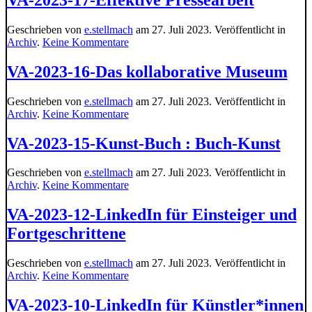
19-
Netzwerke
Geschrieben von
e.stellmach
am
27. Juli 2023
. Veröffentlicht in
in
zu
Archiv
.
Keine Kommentare
Kunst
VA-
und
2023-
VA-2023-16-Das kollaborative Museum
Kultur
17-
Effektive
Geschrieben von
e.stellmach
am
27. Juli 2023
. Veröffentlicht in
Pressearbeit
zu
Archiv
.
Keine Kommentare
VA-
2023-
VA-2023-15-Kunst-Buch : Buch-Kunst
16-
Das
Geschrieben von
e.stellmach
am
27. Juli 2023
. Veröffentlicht in
kollaborative
zu
Archiv
.
Keine Kommentare
Museum
VA-
2023-
VA-2023-12-LinkedIn für Einsteiger und
15-
Fortgeschrittene
Kunst-
Buch
:
Geschrieben von
e.stellmach
am
27. Juli 2023
. Veröffentlicht in
Buch-
zu
Archiv
.
Keine Kommentare
Kunst
VA-
2023-
VA-2023-10-LinkedIn für Künstler*innen