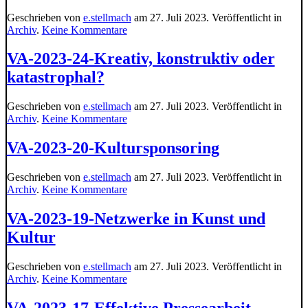
Geschrieben von
e.stellmach
am
27. Juli 2023
. Veröffentlicht in
zu
Archiv
.
Keine Kommentare
VA-
2023-
VA-2023-24-Kreativ, konstruktiv oder
27-
katastrophal?
Professionalisierung
–
Studiomanagement
Geschrieben von
e.stellmach
am
27. Juli 2023
. Veröffentlicht in
zu
Archiv
.
Keine Kommentare
VA-
2023-
VA-2023-20-Kultursponsoring
24-
Kreativ,
Geschrieben von
e.stellmach
am
27. Juli 2023
. Veröffentlicht in
konstruktiv
zu
Archiv
.
Keine Kommentare
oder
VA-
katastrophal?
2023-
VA-2023-19-Netzwerke in Kunst und
20-
Kultur
Kultursponsoring
Geschrieben von
e.stellmach
am
27. Juli 2023
. Veröffentlicht in
zu
Archiv
.
Keine Kommentare
VA-
2023-
VA-2023-17-Effektive Pressearbeit