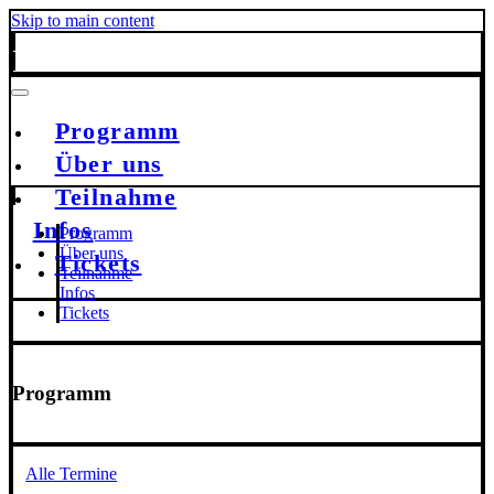
Skip to main content
Programm
Über uns
Teilnahme
Infos
Programm
Über uns
Tickets
Teilnahme
Infos
Tickets
Programm
Alle Termine