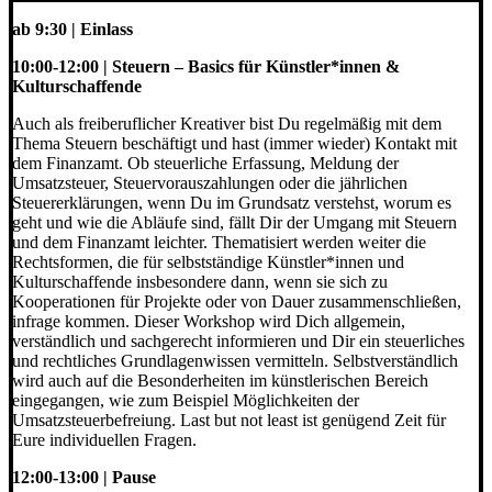
ab 9:30 | Einlass
10:00-12:00 | Steuern – Basics für Künstler*innen &
Kulturschaffende
Auch als freiberuflicher Kreativer bist Du regelmäßig mit dem
Thema Steuern beschäftigt und hast (immer wieder) Kontakt mit
dem Finanzamt. Ob steuerliche Erfassung, Meldung der
Umsatzsteuer, Steuervorauszahlungen oder die jährlichen
Steuererklärungen, wenn Du im Grundsatz verstehst, worum es
geht und wie die Abläufe sind, fällt Dir der Umgang mit Steuern
und dem Finanzamt leichter. Thematisiert werden weiter die
Rechtsformen, die für selbstständige Künstler*innen und
Kulturschaffende insbesondere dann, wenn sie sich zu
Kooperationen für Projekte oder von Dauer zusammenschließen,
infrage kommen. Dieser Workshop wird Dich allgemein,
verständlich und sachgerecht informieren und Dir ein steuerliches
und rechtliches Grundlagenwissen vermitteln. Selbstverständlich
wird auch auf die Besonderheiten im künstlerischen Bereich
eingegangen, wie zum Beispiel Möglichkeiten der
Umsatzsteuerbefreiung. Last but not least ist genügend Zeit für
Eure individuellen Fragen.
12:00-13:00 | Pause