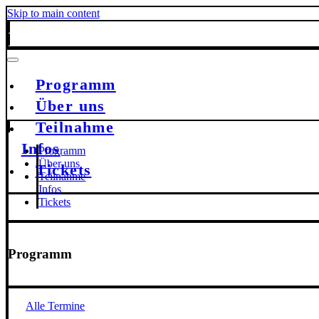
Skip to main content
Programm
Über uns
Teilnahme
Infos
Programm
Über uns
Tickets
Teilnahme
Infos
Tickets
Programm
Alle Termine