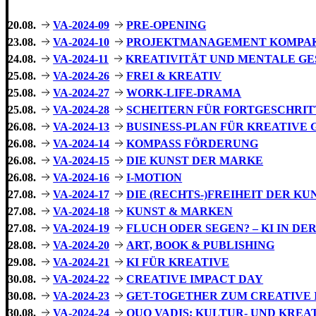
20.08.
VA-2024-09
PRE-OPENING
23.08.
VA-2024-10
PROJEKTMANAGEMENT KOMPA
24.08.
VA-2024-11
KREATIVITÄT UND MENTALE G
25.08.
VA-2024-26
FREI & KREATIV
25.08.
VA-2024-27
WORK-LIFE-DRAMA
25.08.
VA-2024-28
SCHEITERN FÜR FORTGESCHRI
26.08.
VA-2024-13
BUSINESS-PLAN FÜR KREATIVE
26.08.
VA-2024-14
KOMPASS FÖRDERUNG
26.08.
VA-2024-15
DIE KUNST DER MARKE
26.08.
VA-2024-16
I-MOTION
27.08.
VA-2024-17
DIE (RECHTS-)FREIHEIT DER KU
27.08.
VA-2024-18
KUNST & MARKEN
27.08.
VA-2024-19
FLUCH ODER SEGEN? – KI IN D
28.08.
VA-2024-20
ART, BOOK & PUBLISHING
29.08.
VA-2024-21
KI FÜR KREATIVE
30.08.
VA-2024-22
CREATIVE IMPACT DAY
30.08.
VA-2024-23
GET-TOGETHER ZUM CREATIVE 
30.08.
VA-2024-24
QUO VADIS: KULTUR- UND KRE