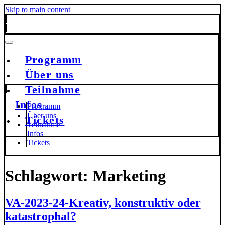
Skip to main content
Programm
Über uns
Teilnahme
Infos
Programm
Über uns
Tickets
Teilnahme
Infos
Tickets
Schlagwort:
Marketing
VA-2023-24-Kreativ, konstruktiv oder
katastrophal?