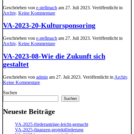
Geschrieben von
e.stellmach
am
27. Juli 2023
. Veröffentlicht in
zu
Archiv
.
Keine Kommentare
VA-
2023-
VA-2023-20-Kultursponsoring
24-
Kreativ,
Geschrieben von
e.stellmach
am
27. Juli 2023
. Veröffentlicht in
konstruktiv
zu
Archiv
.
Keine Kommentare
oder
VA-
katastrophal?
2023-
VA-2023-08-Wie die Zukunft sich
20-
gestaltet
Kultursponsoring
Geschrieben von
admin
am
27. Juli 2023
. Veröffentlicht in
Archiv
.
zu
Keine Kommentare
VA-
Suchen
2023-
08-
Suchen
Wie
die
Neueste Beiträge
Zukunft
sich
VA-2025-förderanträge-leicht-gemacht
gestaltet
VA-2025-finanzen-projektförderung