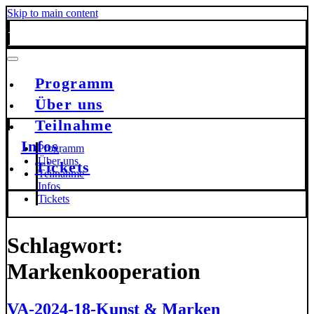
Skip to main content
Programm
Über uns
Teilnahme
Infos
Programm
Über uns
Tickets
Teilnahme
Infos
Tickets
Schlagwort:
Markenkooperation
VA-2024-18-Kunst & Marken