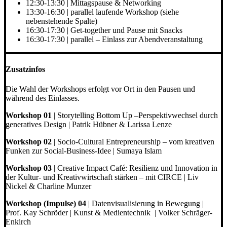
12:30-13:30 | Mittagspause & Networking
13:30-16:30 | parallel laufende Workshop (siehe
nebenstehende Spalte)
16:30-17:30 | Get-together und Pause mit Snacks
16:30-17:30 | parallel – Einlass zur Abendveranstaltung
Zusatzinfos
Die Wahl der Workshops erfolgt vor Ort in den Pausen und
während des Einlasses.
Workshop 01
| Storytelling Bottom Up –Perspektivwechsel durch
generatives Design | Patrik Hübner & Larissa Lenze
Workshop 02
| Socio-Cultural Entrepreneurship – vom kreativen
Funken zur Social-Business-Idee | Sumaya Islam
Workshop 03
| Creative Impact Café: Resilienz und Innovation in
der Kultur- und Kreativwirtschaft stärken – mit CIRCE | Liv
Nickel & Charline Munzer
Workshop (Impulse) 04
| Datenvisualisierung in Bewegung |
Prof. Kay Schröder | Kunst & Medientechnik | Volker Schräger-
Enkirch