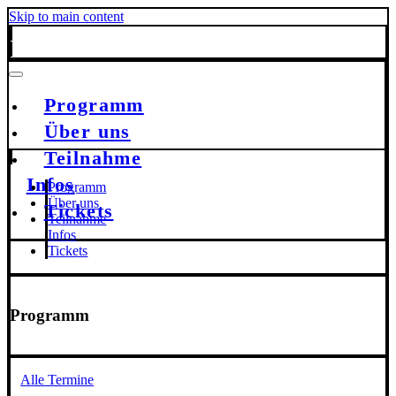
Skip to main content
Programm
Über uns
Teilnahme
Infos
Programm
Über uns
Tickets
Teilnahme
Infos
Tickets
Programm
Alle Termine