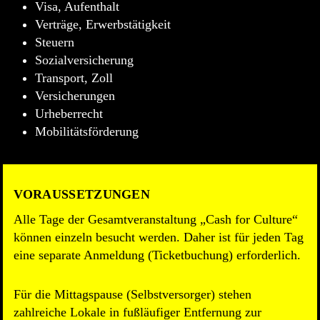
Visa, Aufenthalt
Verträge, Erwerbstätigkeit
Steuern
Sozialversicherung
Transport, Zoll
Versicherungen
Urheberrecht
Mobilitätsförderung
VORAUSSETZUNGEN
Alle Tage der Gesamtveranstaltung „Cash for Culture“
können einzeln besucht werden. Daher ist für jeden Tag
eine separate Anmeldung (Ticketbuchung) erforderlich.
Für die Mittagspause (Selbstversorger) stehen
zahlreiche Lokale in fußläufiger Entfernung zur