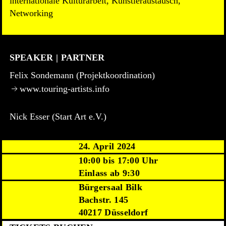
internationale Kulturarbeit, Künstleraustausch,
Networking
SPEAKER | PARTNER
Felix Sondemann (Projektkoordination)
www.touring-artists.info
Nick Esser (Start Art e.V.)
24. April 2024
10:00 bis 17:00 Uhr
Einlass ab 9:30
Bürgersaal Bilk
Bachstr. 145
40217 Düsseldorf