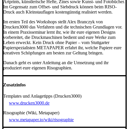
Artprints, künstlerische Hefte, Zines sowie Kunst- und Fotobücher.
Im Gegensatz zum Offset- und Siebdruck können beim RISO-
Druck auch Kleinstauflagen kostengünstig realisiert werden.
Im ersten Teil des Workshops stellt Alex Branczyk von
Drucken3000 das Verfahren und die technischen Grundlagen vor.
In einem Praxisseminar lernt ihr, wie ihr eure eigenen Designs
vorbereitet, die Druckmaschinen bedient und eure Werke zum
Leben erweckt. Kein Druck ohne Papier – vom Stuttgarter
Papierspezialisten METAPAPER erfahrt ihr, welche Papiere eure
kreativen Schöpfungen am besten zur Geltung bringen.
Danach geht es unter Anleitung an die Umsetzung und ihr
produziert eure eigenen Risographien.
Zusatzinfos
Templates und Anlagetipps (Drucken3000)
www.drucken3000.de
Risographie (Wiki, Metapaper)
www.metapaper.io/wiki/risographie