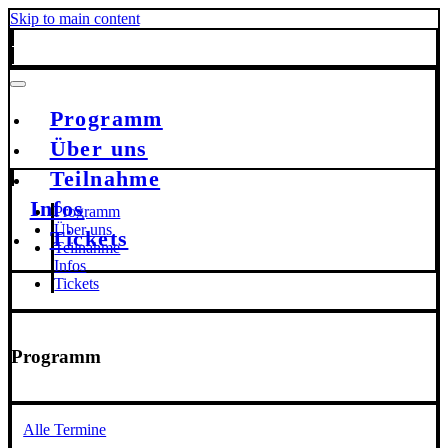
Skip to main content
Programm
Über uns
Teilnahme
Infos
Programm
Über uns
Tickets
Teilnahme
Infos
Tickets
Programm
Alle Termine